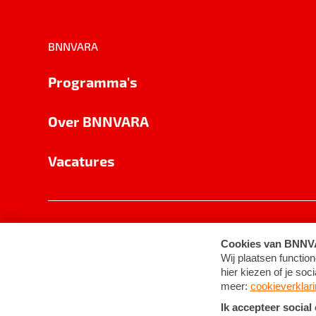
BNNVARA
Programma's
Over BNNVARA
Vacatures
Privacy
Cookie-instellingen
Algemene 