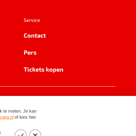
Service
Contact
Pers
Tickets kopen
RSIN 8531 62 402