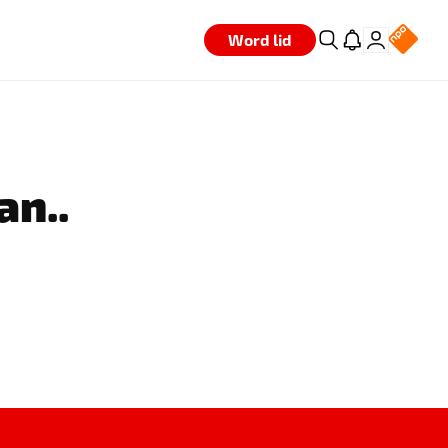
Word lid
an..