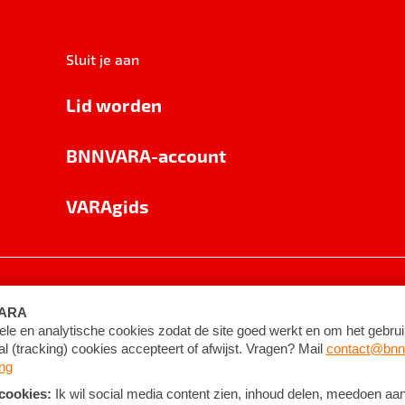
Sluit je aan
Lid worden
BNNVARA-account
VARAgids
voorwaarden
©
2026
BNNVARA