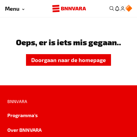
Menu
Oeps, er is iets mis gegaan..
Doorgaan naar de homepage
BNNVARA
Programma's
Over BNNVARA