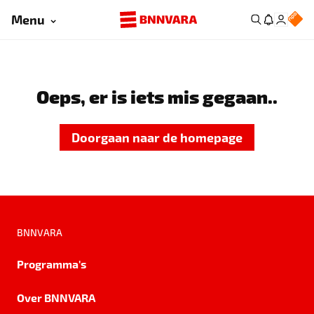
Menu
Oeps, er is iets mis gegaan..
Doorgaan naar de homepage
BNNVARA
Programma's
Over BNNVARA