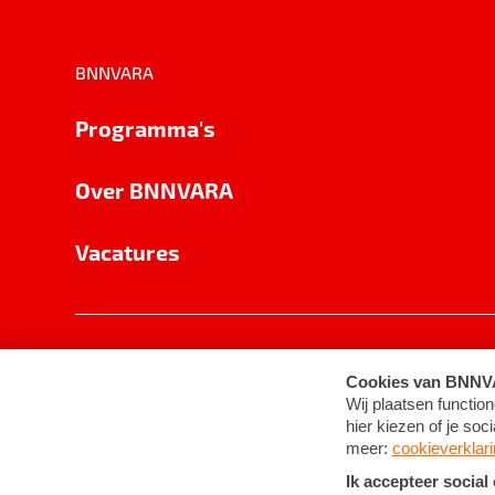
BNNVARA
Programma's
Over BNNVARA
Vacatures
Privacy
Cookie-instellingen
Algemene 