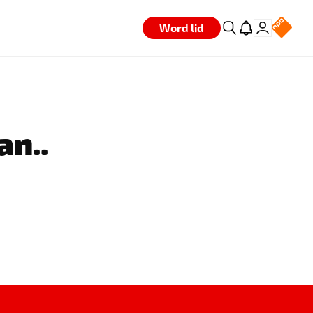
Word lid
an..