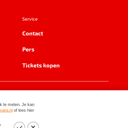
Service
Contact
Pers
Tickets kopen
RSIN 8531 62 402