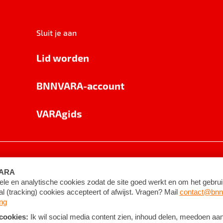
Sluit je aan
Lid worden
BNNVARA-account
VARAgids
voorwaarden
©
2026
BNNVARA