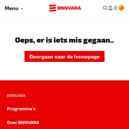
Menu
Oeps, er is iets mis gegaan..
Doorgaan naar de homepage
BNNVARA
Programma's
Over BNNVARA