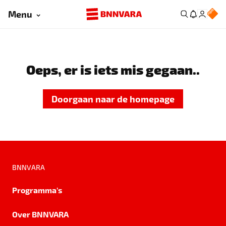
Menu
Oeps, er is iets mis gegaan..
Doorgaan naar de homepage
BNNVARA
Programma's
Over BNNVARA