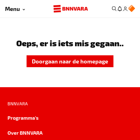
Menu
Oeps, er is iets mis gegaan..
Doorgaan naar de homepage
BNNVARA
Programma's
Over BNNVARA