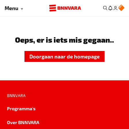
Menu
Oeps, er is iets mis gegaan..
Doorgaan naar de homepage
BNNVARA
Programma's
Over BNNVARA