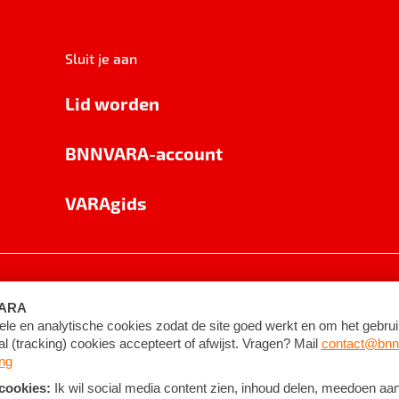
Sluit je aan
Lid worden
BNNVARA-account
VARAgids
voorwaarden
©
2026
BNNVARA