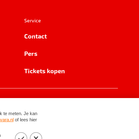
Service
Contact
Pers
Tickets kopen
RSIN 8531 62 402