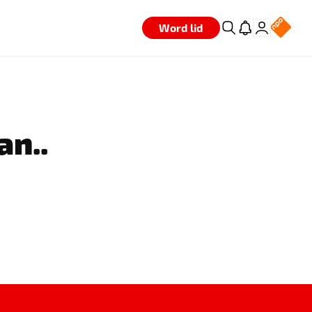
Word lid
an..