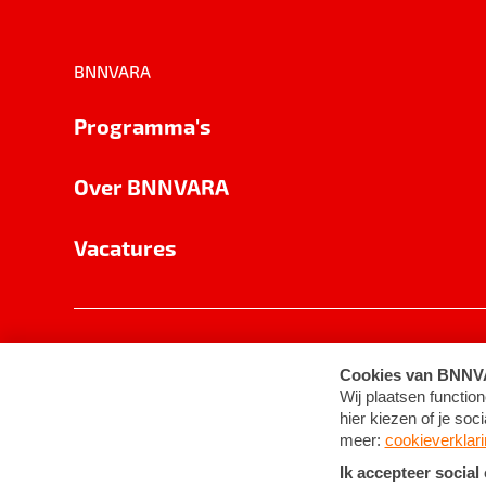
BNNVARA
Programma's
Over BNNVARA
Vacatures
Privacy
Cookie-instellingen
Algemene 