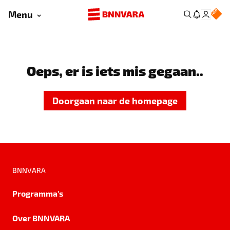
Menu
Oeps, er is iets mis gegaan..
Doorgaan naar de homepage
BNNVARA
Programma's
Over BNNVARA