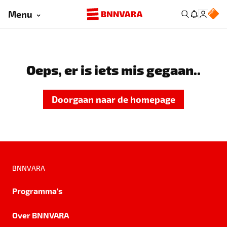
Menu
Oeps, er is iets mis gegaan..
Doorgaan naar de homepage
BNNVARA
Programma's
Over BNNVARA