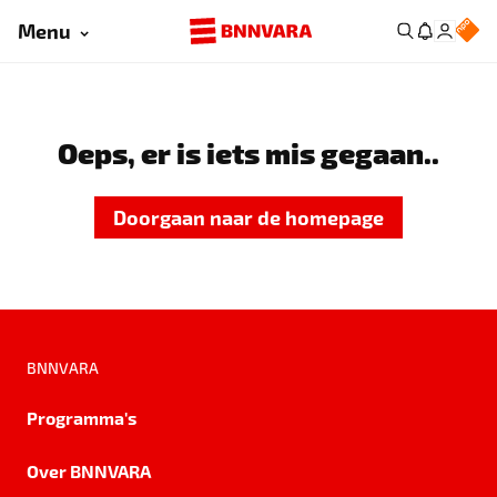
Menu
Oeps, er is iets mis gegaan..
Doorgaan naar de homepage
BNNVARA
Programma's
Over BNNVARA