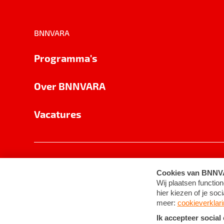
BNNVARA
Programma's
Over BNNVARA
Vacatures
Privacy
Cookie-instellingen
Algemene 