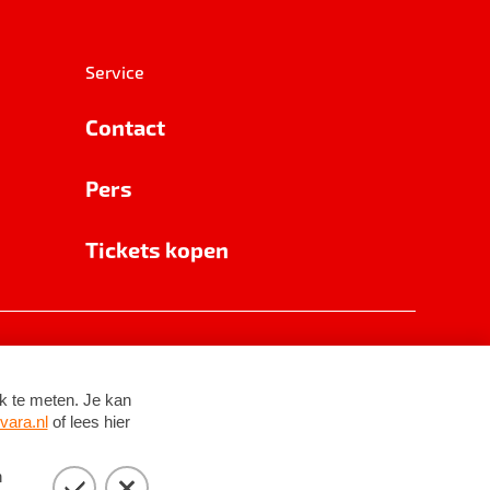
Service
Contact
Pers
Tickets kopen
RSIN 8531 62 402