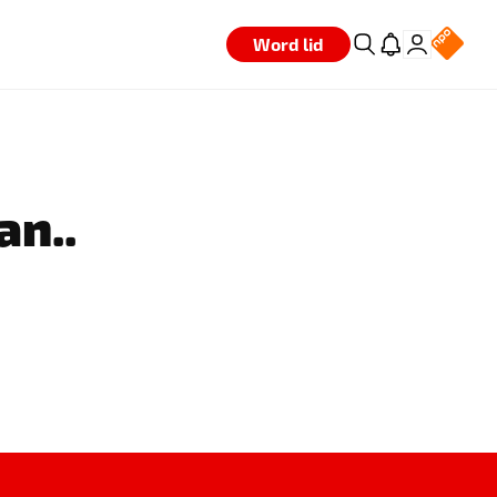
Word lid
an..