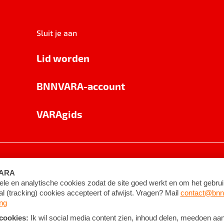
Sluit je aan
Lid worden
BNNVARA-account
VARAgids
voorwaarden
©
2026
BNNVARA