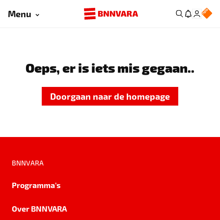
Menu
Oeps, er is iets mis gegaan..
Doorgaan naar de homepage
BNNVARA
Programma's
Over BNNVARA