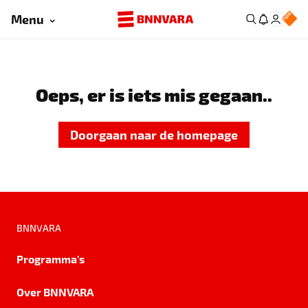
Menu
Oeps, er is iets mis gegaan..
Doorgaan naar de homepage
BNNVARA
Programma's
Over BNNVARA