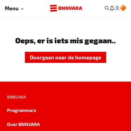
Menu
Oeps, er is iets mis gegaan..
Doorgaan naar de homepage
BNNVARA
Programma's
Over BNNVARA