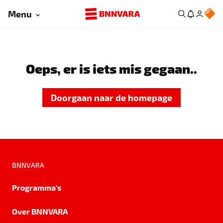
Menu
Oeps, er is iets mis gegaan..
Doorgaan naar de homepage
BNNVARA
Programma's
Over BNNVARA