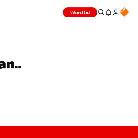
Word lid
an..