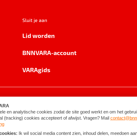
Sluit je aan
Lid worden
BNNVARA-account
VARAgids
voorwaarden
©
2026
BNNVARA