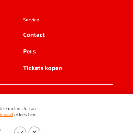
Service
Contact
Pers
Tickets kopen
RSIN 8531 62 402