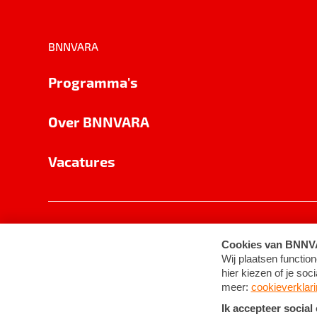
BNNVARA
Programma's
Over BNNVARA
Vacatures
Privacy
Cookie-instellingen
Algemene 