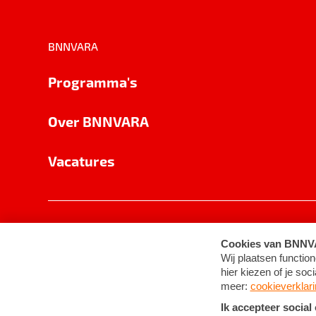
BNNVARA
Programma's
Over BNNVARA
Vacatures
Privacy
Cookie-instellingen
Algemene 