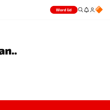
Word lid
an..