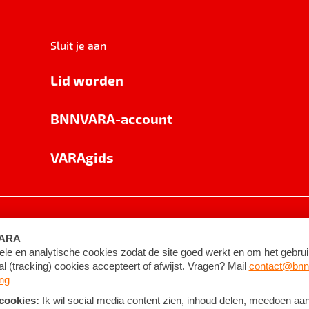
Sluit je aan
Lid worden
BNNVARA-account
VARAgids
voorwaarden
©
2026
BNNVARA