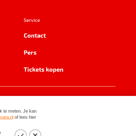
Service
Contact
Pers
Tickets kopen
RSIN 8531 62 402