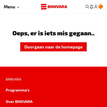
Menu
Oeps, er is iets mis gegaan..
Doorgaan naar de homepage
BNNVARA
Programma's
Over BNNVARA