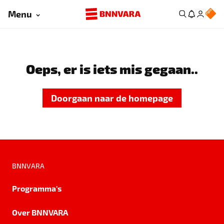
Menu
Oeps, er is iets mis gegaan..
Doorgaan naar de homepage
BNNVARA
Programma's
Over BNNVARA