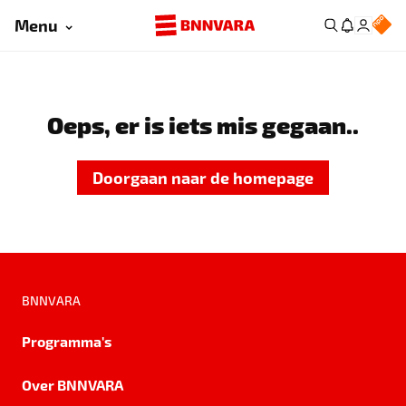
Menu
Oeps, er is iets mis gegaan..
Doorgaan naar de homepage
BNNVARA
Programma's
Over BNNVARA