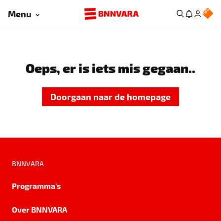
Menu
Oeps, er is iets mis gegaan..
Doorgaan naar de homepage
BNNVARA
Programma's
Over BNNVARA