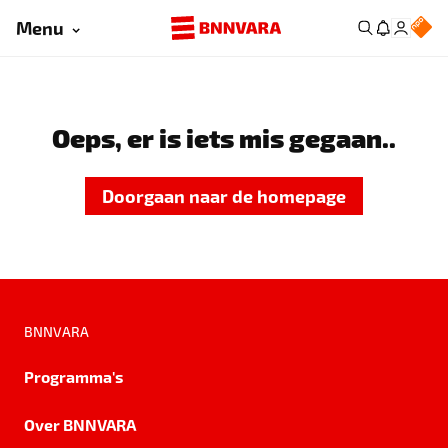
Menu
Oeps, er is iets mis gegaan..
Doorgaan naar de homepage
BNNVARA
Programma's
Over BNNVARA