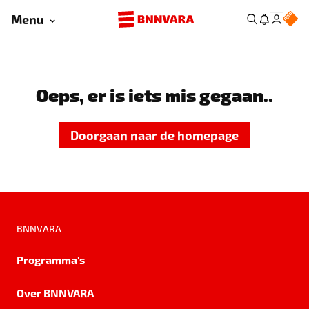
Menu
Oeps, er is iets mis gegaan..
Doorgaan naar de homepage
BNNVARA
Programma's
Over BNNVARA