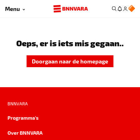
Menu
Oeps, er is iets mis gegaan..
Doorgaan naar de homepage
BNNVARA
Programma's
Over BNNVARA