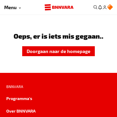
Menu
Oeps, er is iets mis gegaan..
Doorgaan naar de homepage
BNNVARA
Programma's
Over BNNVARA