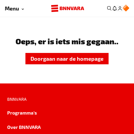
Menu
Oeps, er is iets mis gegaan..
Doorgaan naar de homepage
BNNVARA
Programma's
Over BNNVARA