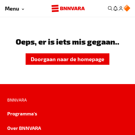
Menu
Oeps, er is iets mis gegaan..
Doorgaan naar de homepage
BNNVARA
Programma's
Over BNNVARA