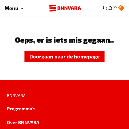
Menu
Oeps, er is iets mis gegaan..
Doorgaan naar de homepage
BNNVARA
Programma's
Over BNNVARA