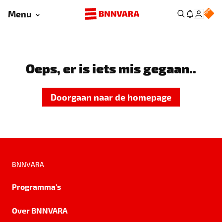
Menu
Oeps, er is iets mis gegaan..
Doorgaan naar de homepage
BNNVARA
Programma's
Over BNNVARA