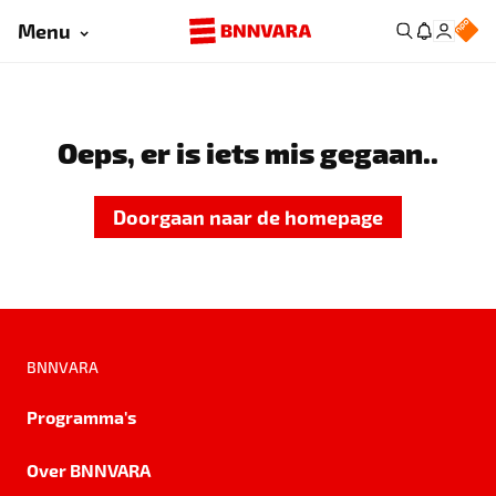
Menu
Oeps, er is iets mis gegaan..
Doorgaan naar de homepage
BNNVARA
Programma's
Over BNNVARA