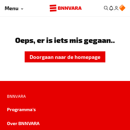
Menu
Oeps, er is iets mis gegaan..
Doorgaan naar de homepage
BNNVARA
Programma's
Over BNNVARA