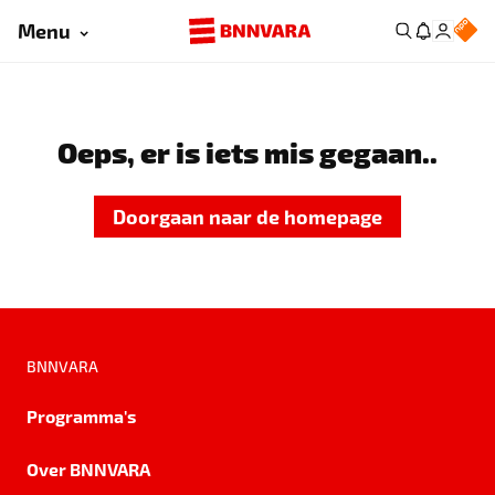
Menu
Oeps, er is iets mis gegaan..
Doorgaan naar de homepage
BNNVARA
Programma's
Over BNNVARA