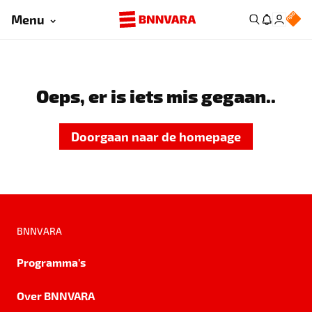
Menu
Oeps, er is iets mis gegaan..
Doorgaan naar de homepage
BNNVARA
Programma's
Over BNNVARA