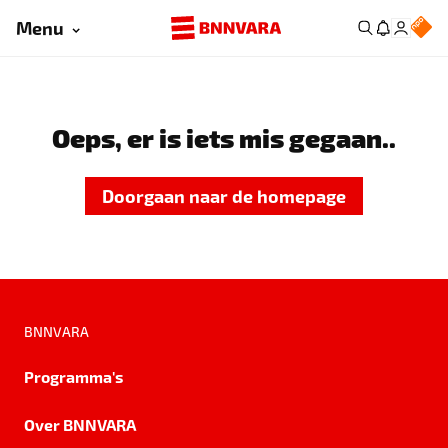
Menu
Oeps, er is iets mis gegaan..
Doorgaan naar de homepage
BNNVARA
Programma's
Over BNNVARA