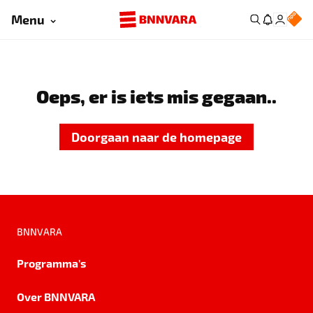
Menu
Oeps, er is iets mis gegaan..
Doorgaan naar de homepage
BNNVARA
Programma's
Over BNNVARA