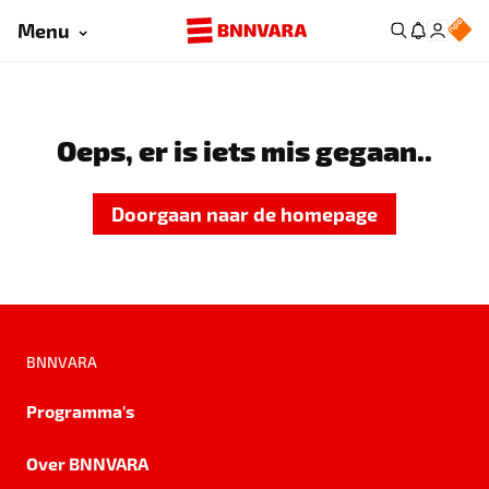
Menu
Oeps, er is iets mis gegaan..
Doorgaan naar de homepage
BNNVARA
Programma's
Over BNNVARA