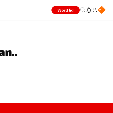
Word lid
an..