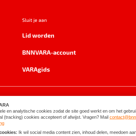
Sluit je aan
Lid worden
BNNVARA-account
VARAgids
voorwaarden
©
2026
BNNVARA