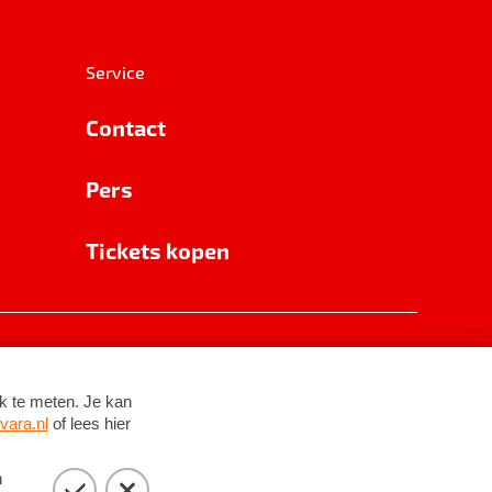
Service
Contact
Pers
Tickets kopen
RSIN 8531 62 402