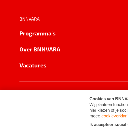
BNNVARA
Programma's
Over BNNVARA
Vacatures
Privacy
Cookie-instellingen
Algemene 