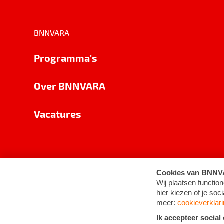
BNNVARA
Programma's
Over BNNVARA
Vacatures
Privacy
Cookie-instellingen
Algemene 