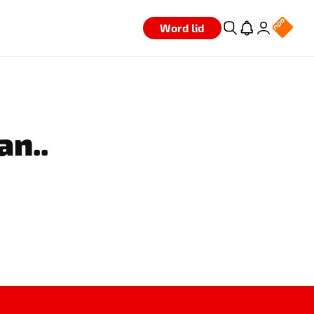
Word lid
an..