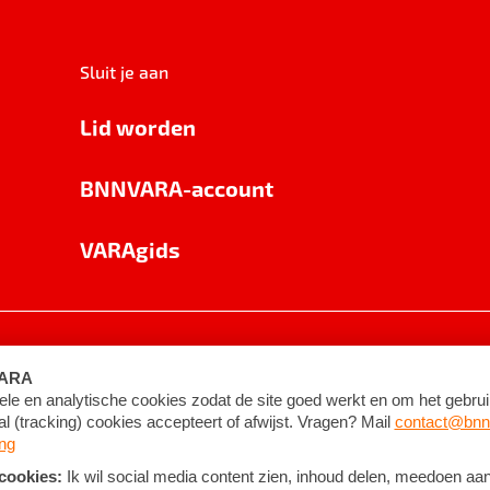
Sluit je aan
Lid worden
BNNVARA-account
VARAgids
voorwaarden
©
2026
BNNVARA