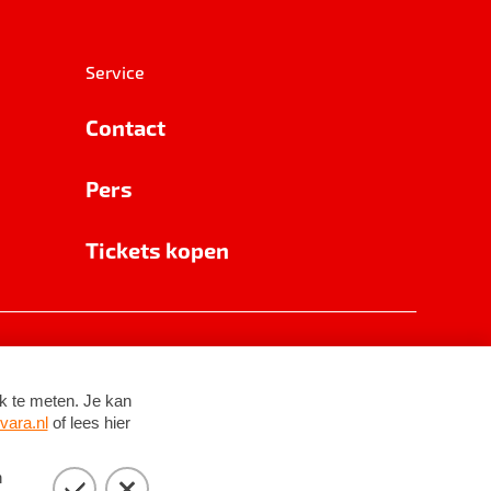
Service
Contact
Pers
Tickets kopen
RSIN 8531 62 402