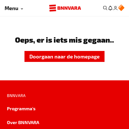
Menu
Oeps, er is iets mis gegaan..
Doorgaan naar de homepage
BNNVARA
Programma's
Over BNNVARA