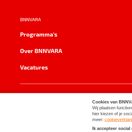
BNNVARA
Programma's
Over BNNVARA
Vacatures
Privacy
Cookie-instellingen
Algemene 