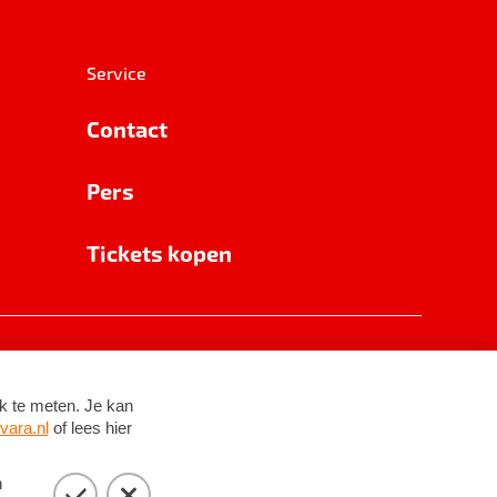
Service
Contact
Pers
Tickets kopen
RSIN 8531 62 402