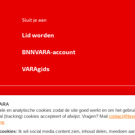
Sluit je aan
Lid worden
BNNVARA-account
VARAgids
voorwaarden
©
2026
BNNVARA