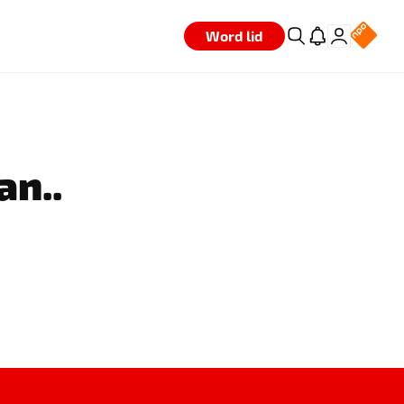
Word lid
an..