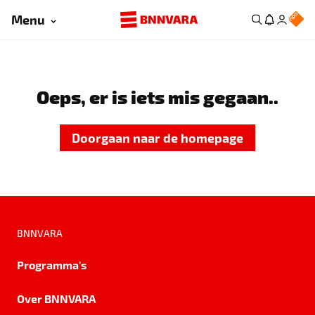
Menu
Oeps, er is iets mis gegaan..
Doorgaan naar de homepage
BNNVARA
Programma's
Over BNNVARA