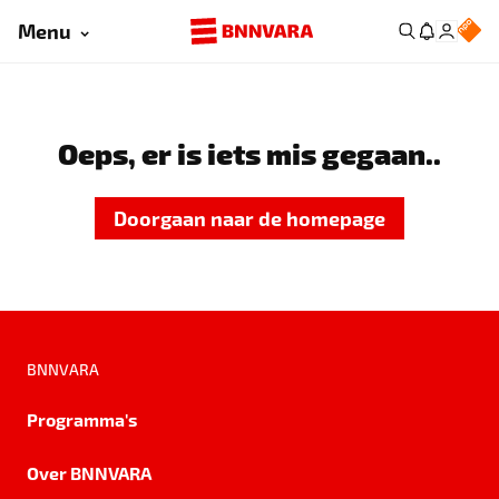
Menu
Oeps, er is iets mis gegaan..
Doorgaan naar de homepage
BNNVARA
Programma's
Over BNNVARA