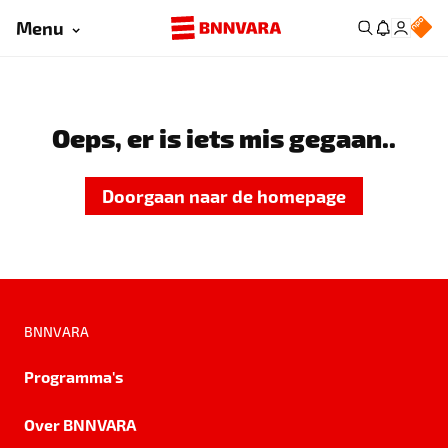
Menu
Oeps, er is iets mis gegaan..
Doorgaan naar de homepage
BNNVARA
Programma's
Over BNNVARA