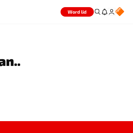
Word lid
an..