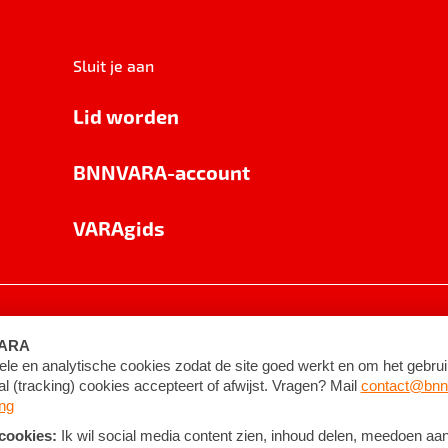
Sluit je aan
Lid worden
BNNVARA-account
VARAgids
voorwaarden
©
2026
BNNVARA