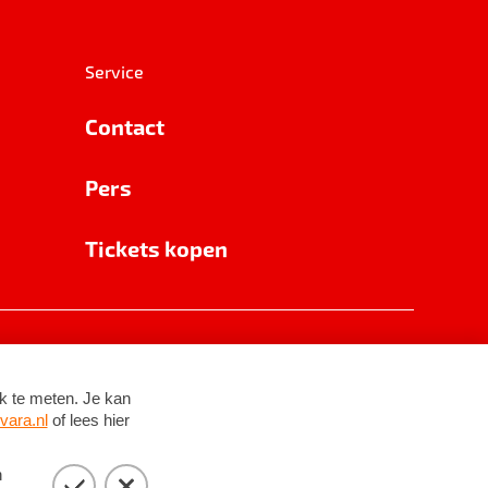
Service
Contact
Pers
Tickets kopen
RSIN 8531 62 402