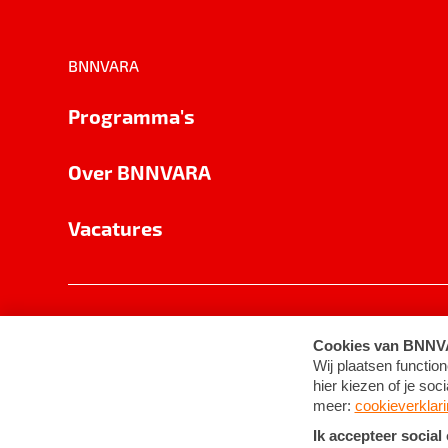
BNNVARA
Programma's
Over BNNVARA
Vacatures
Privacy
Cookie-instellingen
Algemene 