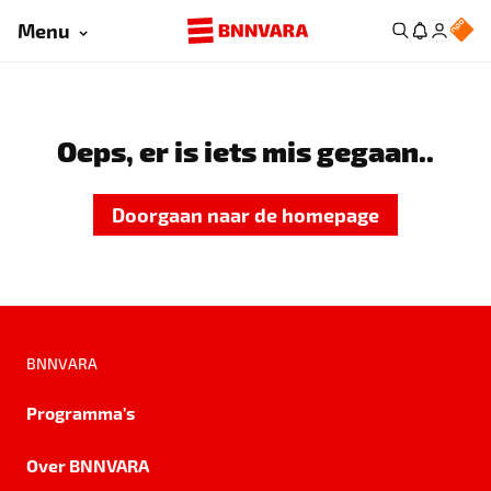
Menu
Oeps, er is iets mis gegaan..
Doorgaan naar de homepage
BNNVARA
Programma's
Over BNNVARA