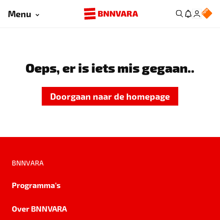
Menu
Oeps, er is iets mis gegaan..
Doorgaan naar de homepage
BNNVARA
Programma's
Over BNNVARA