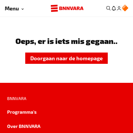
Menu
Oeps, er is iets mis gegaan..
Doorgaan naar de homepage
BNNVARA
Programma's
Over BNNVARA