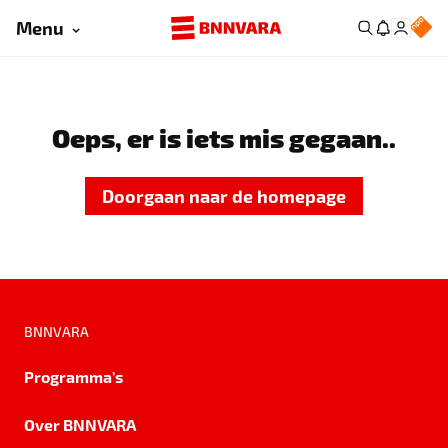
Menu
Oeps, er is iets mis gegaan..
Doorgaan naar de homepage
BNNVARA
Programma's
Over BNNVARA